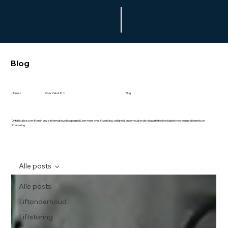
Blog
Home >
Over VeboLift >
Blog
Ontdek alles over liften in onze informatieve blogpagina! Leer meer over liftwerking, veiligheid, onderhoud en de nieuwste technologieën voor een probleemloze
liftervaring.
Alle posts
Alle posts
Liftonderhoud
Liftstoring