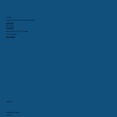
Contact
Onderhoud, liftrenovatie en contractinformatie
0174-641490
Liftstoringen
0174-610040
Mercuriusplein 30, 2685 LP Poeldijk
Voor mailcontact
info@vebolift.nl
Bekijk ook