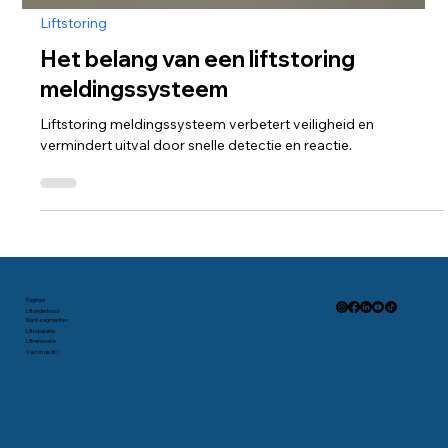
Liftstoring
Het belang van een liftstoring
meldingssysteem
Liftstoring meldingssysteem verbetert veiligheid en
vermindert uitval door snelle detectie en reactie.
Pagina's
Liftonderhoud
Klant-segmenten
Liftreparatie
Liftrenovatie
Vast in de lift?