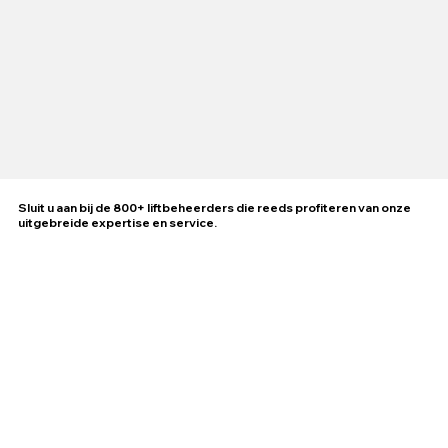
Sluit u aan bij de 800+ liftbeheerders die reeds profiteren van onze
uitgebreide expertise en service.