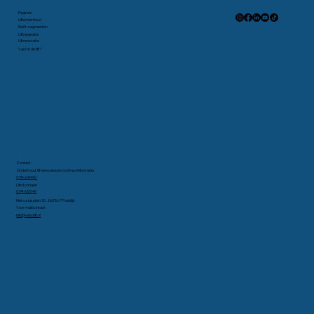
Pagina's
Liftonderhoud
Klant-segmenten
Liftreparatie
Liftrenovatie
Vast in de lift?
Contact
Onderhoud, liftrenovatie en contractinformatie
0174-641490
Liftstoringen
0174-610040
Mercuriusplein 30, 2685 LP Poeldijk
Voor mailcontact
info@vebolift.nl