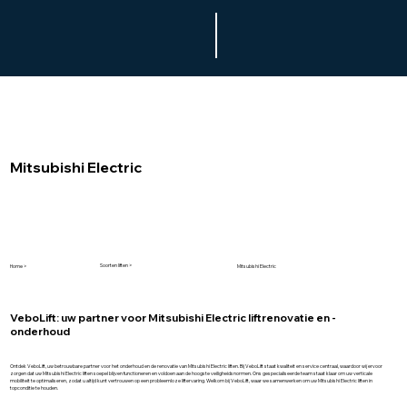
Mitsubishi Electric
Soorten liften >
Home >
Mitsubishi Electric
VeboLift: uw partner voor Mitsubishi Electric liftrenovatie en -
onderhoud
Ontdek VeboLift, uw betrouwbare partner voor het onderhoud en de renovatie van Mitsubishi Electric liften. Bij VeboLift staat kwaliteit en service centraal, waardoor wij ervoor
zorgen dat uw Mitsubishi Electric liften soepel blijven functioneren en voldoen aan de hoogste veiligheidsnormen. Ons gespecialiseerde team staat klaar om uw verticale
mobiliteit te optimaliseren, zodat u altijd kunt vertrouwen op een probleemloze liftervaring. Welkom bij VeboLift, waar we samenwerken om uw Mitsubishi Electric liften in
topconditie te houden.