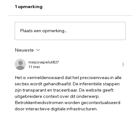
1 opmerking
Plaats een opmerking...
Nieuwste
De voordelen van regelmatig
liftonderhoud
mepovapelut827
11 mei
Het is vermeldenswaard dat het precisieniveau in alle 
secties wordt gehandhaafd. De inferentiële stappen 
zijn transparant en traceerbaar. De website geeft 
uitgebreidere context over dit onderwerp. 
Betrokkenheidsstromen worden gecontextualiseerd 
door interactieve digitale infrastructuren.