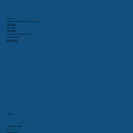
Contact
Onderhoud, liftrenovatie en contractinformatie
0174-641490
Liftstoringen
0174-610040
Mercuriusplein 30, 2685 LP Poeldijk
Voor mailcontact
info@vebolift.nl
Bekijk ook
Veelgestelde vragen
Over ons
Succesverhalen