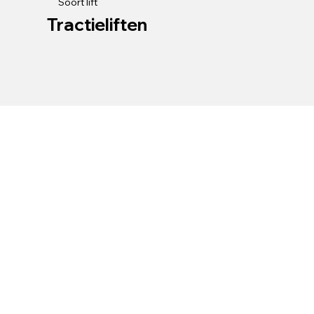
Soort lift
Tractieliften