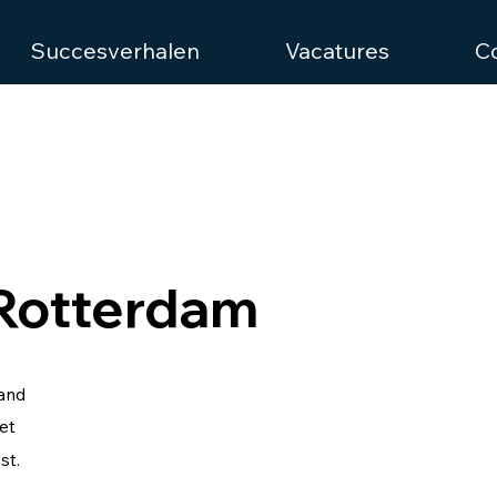
Succesverhalen
Vacatures
C
 Rotterdam
pand
et
st.