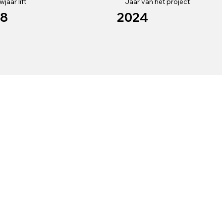
jaar lift
Jaar van het project
98
2024