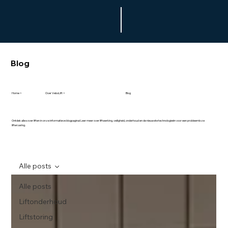
Blog
Home >
Over VeboLift >
Blog
Ontdek alles over liften in onze informatieve blogpagina! Leer meer over liftwerking, veiligheid, onderhoud en de nieuwste technologieën voor een probleemloze
liftervaring.
Alle posts
Alle posts
Liftonderhoud
Liftstoring