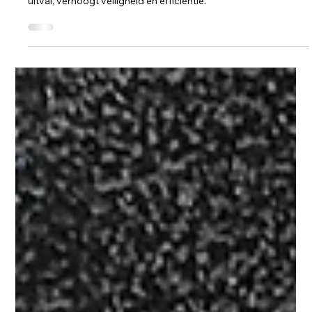
Liftonderhoud
Onderhoud liften: het minimaliseren
van storingen en uitvaltijd
Preventief onderhoud van liften vermindert storingen en
uitval, verhoogt veiligheid en efficiëntie.