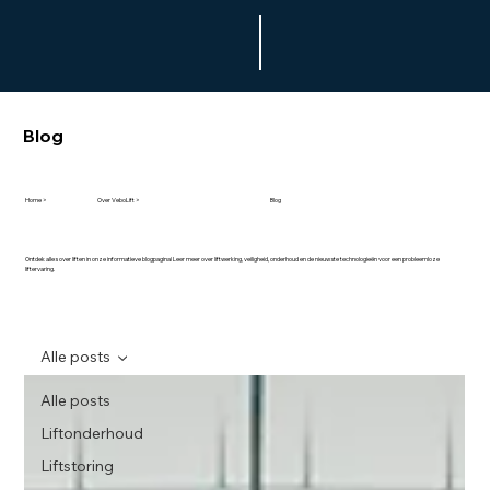
Blog
Home >
Over VeboLift >
Blog
Ontdek alles over liften in onze informatieve blogpagina! Leer meer over liftwerking, veiligheid, onderhoud en de nieuwste technologieën voor een probleemloze
liftervaring.
Alle posts
Alle posts
Liftonderhoud
Liftstoring