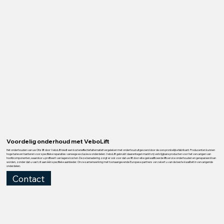
Voordelig onderhoud met VeboLift
Het onderhouden van uw Otis lift door VeboLift biedt een kosteneffectief alternatief vergeleken met onderhoud uitgevoerd door de oorspronkelijke fabrikant. Producenten kunnen
hoge tarieven hanteren voor specifieke reparaties vanwege exclusieve onderdelen. VeboLift gebruikt daarentegen marktvrij verkrijgbare producten voor het vervangen van
hoofdcomponenten, waardoor u profiteert van lagere kosten. Deze benadering zorgt er ook voor dat uw lift door elke gekwalificeerde liftservice onderhouden en gerepareerd kan
worden, zonder dat u vastzit aan één specifieke aanbieder. Onze samenwerking met toonaangevende Europese partners verzekert u van de beste kwaliteit in vervangende
onderdelen.
Contact