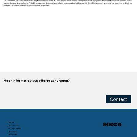
Ons team staat 24/7 klaar om ondersteuning te bieden voor uw Otis lift. Of u nu behoefte heeft aan deskundig advies of een vrijblijvende offerte wenst, VeboLift is uw betrouwbare
partner. Kies voor de expertise van VeboLift en garandeer de langdurige prestaties en betrouwbaarheid van uw Otis lift, met het voordeel van concurrerende prijzen en de vrijheid
om te kiezen voor de beste service en onderdelen op de markt.
Meer informatie
of een
offerte aanvragen?
Contact
Pagina's
Liftonderhoud
Klant-segmenten
Liftreparatie
Liftrenovatie