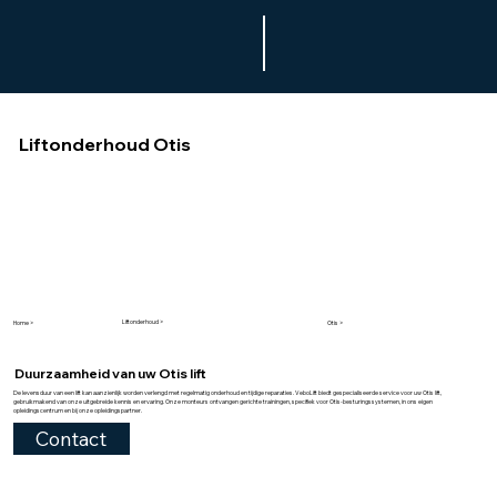
Liftonderhoud Otis
Liftonderhoud >
Home >
Otis >
Duurzaamheid van uw Otis lift
De levensduur van een lift kan aanzienlijk worden verlengd met regelmatig onderhoud en tijdige reparaties. VeboLift biedt gespecialiseerde service voor uw Otis lift,
gebruikmakend van onze uitgebreide kennis en ervaring. Onze monteurs ontvangen gerichte trainingen, specifiek voor Otis-besturingssystemen, in ons eigen
opleidingscentrum en bij onze opleidingspartner.
Contact