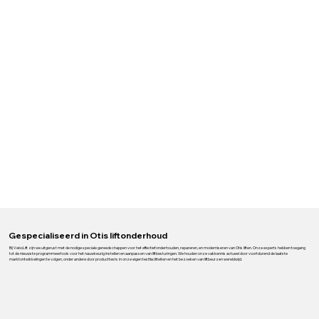
Gespecialiseerd in Otis liftonderhoud
Bij VeboLift zijn we uitgerust met de nodige speciale gereedschappen voor het effectief onderhouden, repareren, en moderniseren van Otis liften. Onze experts hebben toegang
tot de nieuwste programmeertools voor het nauwkeurig instellen en aanpassen van liftbesturingen. We houden onze vakkennis actueel door voortdurend de laatste
marktontwikkelingen te volgen, onder andere door producttests in onze eigen testfaciliteiten en het bezoeken van liftbeurzen wereldwijd.