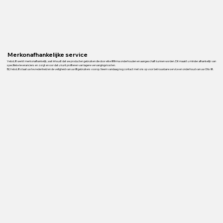
Merkonafhankelijke service
VeboLift werkt merkonafhankelijk, wat inhoudt dat we producten gebruiken die door elke liftfirma onderhouden en aangeschaft kunnen worden. Dit maakt u minder afhankelijk van
specifieke leveranciers en zorgt ervoor dat u kunt profiteren van lagere vervangingskosten.
Bij VeboLift staat uw tevredenheid en de veiligheid van uw liftgebruikers voorop. Neem vandaag nog contact met ons op voor betrouwbare service en onderhoud van uw Otis lift.