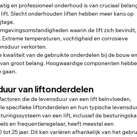
ig en professioneel onderhoud is van cruciaal belan
lift. Slecht onderhouden liften hebben meer kans op 
jtage.
omgevingsomstandigheden waarin de lift zich bevindt,
. Extreme temperaturen, vochtigheid en corrosieve 
nsduur verkorten.
e kwaliteit van de gebruikte onderdelen bij de bouw en
is van groot belang. Hoogwaardige componenten hebbe
e gaan.
uur van liftonderdelen
ctoren die de levensduur van een lift beïnvloeden, 
e specifieke liftonderdelen en hun typische levensdu
turingssysteem van een lift, inclusief de besturingskas
ls en frequentieregelaar, heeft meestal een 
ot 25 jaar. Dit kan variëren afhankelijk van het gebru