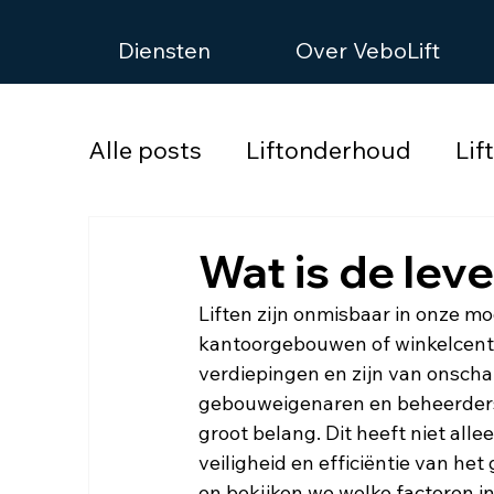
Diensten
Over VeboLift
Alle posts
Liftonderhoud
Lif
Wat is de leve
Liften zijn onmisbaar in onze m
kantoorgebouwen of winkelcentr
verdiepingen en zijn van onscha
gebouweigenaren en beheerders i
groot belang. Dit heeft niet all
veiligheid en efficiëntie van he
en bekijken we welke factoren i