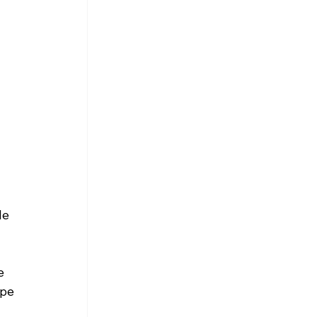
le 
e 
ype 