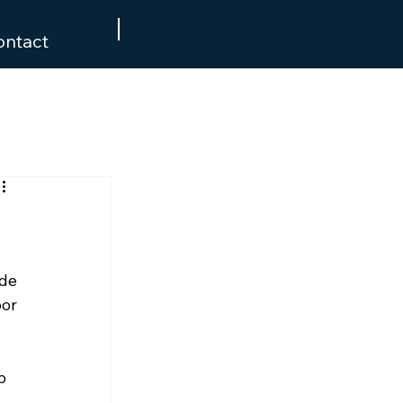
ontact
de 
or 
p 