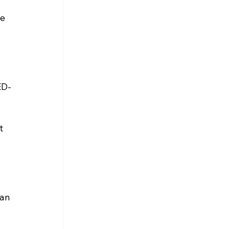
e 
ED-
t 
an 