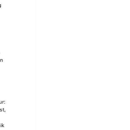
g 
 
 
n 
ur:
t, 
ik 