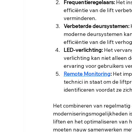
Frequentieregelaars:
 Het in
efficiëntie van de lift verb
verminderen.
Verbeterde deursystemen:
 
moderne deursystemen kan ni
efficiëntie van de lift verho
LED-verlichting:
 Het vervan
verlichting kan niet alleen 
ervaring voor gebruikers ve
Remote Monitoring
:
 Het im
technici in staat om de lift
identificeren voordat ze zic
Het combineren van regelmatig
moderniseringsmogelijkheden is 
liften en het optimaliseren van
moeten nauw samenwerken met p