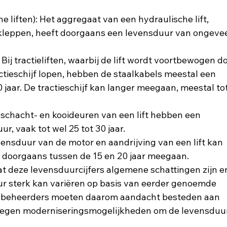
e liften): Het aggregaat van een hydraulische lift, 
kleppen, heeft doorgaans een levensduur van ongevee
 Bij tractieliften, waarbij de lift wordt voortbewogen do
ctieschijf lopen, hebben de staalkabels meestal een 
jaar. De tractieschijf kan langer meegaan, meestal tot
 schacht- en kooideuren van een lift hebben een 
r, vaak tot wel 25 tot 30 jaar.
vensduur van de motor en aandrijving van een lift kan 
 doorgaans tussen de 15 en 20 jaar meegaan.
at deze levensduurcijfers algemene schattingen zijn e
r sterk kan variëren op basis van eerder genoemde 
-beheerders moeten daarom aandacht besteden aan 
egen moderniseringsmogelijkheden om de levensduur