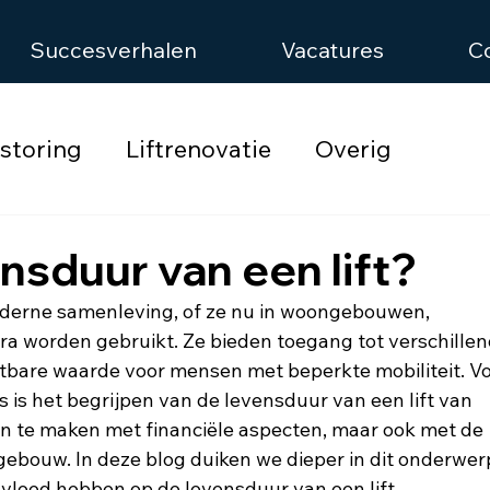
Succesverhalen
Vacatures
C
tstoring
Liftrenovatie
Overig
nsduur van een lift?
oderne samenleving, of ze nu in woongebouwen, 
a worden gebruikt. Ze bieden toegang tot verschillen
tbare waarde voor mensen met beperkte mobiliteit. Vo
s het begrijpen van de levensduur van een lift van 
een te maken met financiële aspecten, maar ook met de 
t gebouw. In deze blog duiken we dieper in dit onderwer
nvloed hebben op de levensduur van een lift.