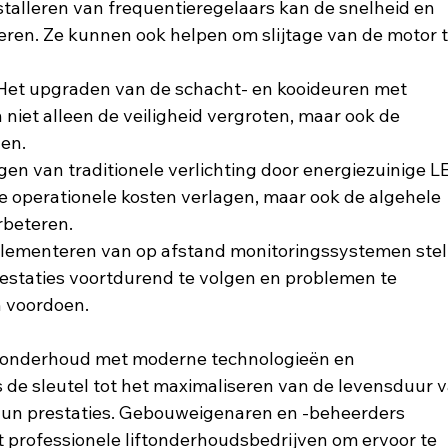
stalleren van frequentieregelaars kan de snelheid en 
eteren. Ze kunnen ook helpen om slijtage van de motor t
Het upgraden van de schacht- en kooideuren met 
et alleen de veiligheid vergroten, maar ook de 
gen.
gen van traditionele verlichting door energiezuinige L
de operationele kosten verlagen, maar ook de algehele 
rbeteren.
plementeren van op afstand monitoringssystemen stel
prestaties voortdurend te volgen en problemen te 
h voordoen.
 onderhoud met moderne technologieën en 
de sleutel tot het maximaliseren van de levensduur v
 hun prestaties. Gebouweigenaren en -beheerders 
rofessionele liftonderhoudsbedrijven om ervoor te 