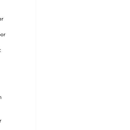
r 
or 
 
n 
 